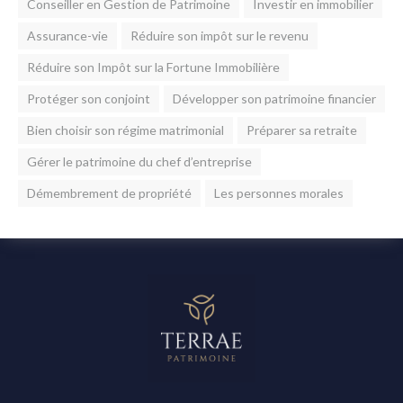
Conseiller en Gestion de Patrimoine
Investir en immobilier
Assurance-vie
Réduire son impôt sur le revenu
Réduire son Impôt sur la Fortune Immobilière
Protéger son conjoint
Développer son patrimoine financier
Bien choisir son régime matrimonial
Préparer sa retraite
Gérer le patrimoine du chef d’entreprise
Démembrement de propriété
Les personnes morales