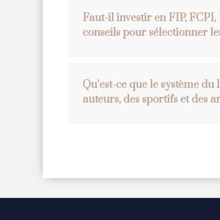
Faut-il investir en FIP, FCP
conseils pour sélectionner l
Qu’est-ce que le système du l
auteurs, des sportifs et des ar