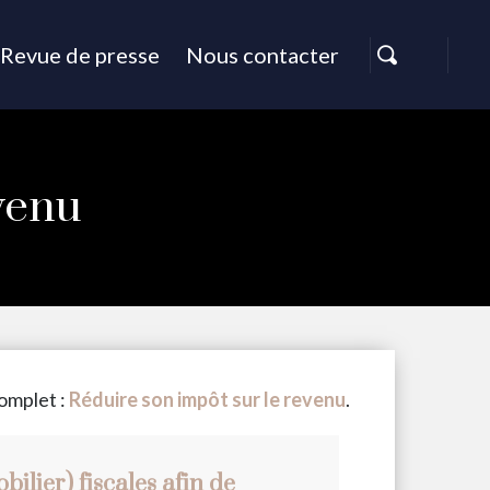
Revue de presse
Nous contacter
venu
complet :
Réduire son impôt sur le revenu
.
ilier) fiscales afin de