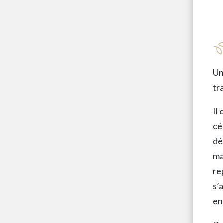
Un
tr
Il
cé
dé
ma
re
s’
en