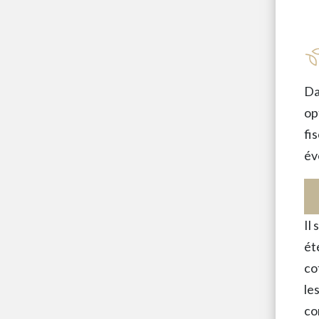
Da
op
fi
év
Il
ét
co
le
co