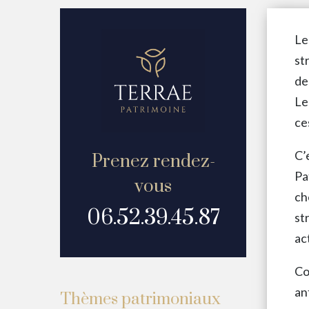
Le
st
de
Le
ce
C’
Prenez rendez-
Pa
vous
ch
06.52.39.45.87
st
ac
Co
an
Thèmes patrimoniaux