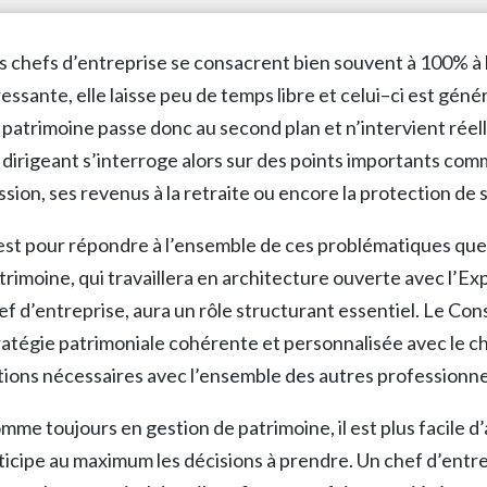
s chefs d’entreprise se consacrent bien souvent à 100% à l
ressante, elle laisse peu de temps libre et celui–ci est géné
 patrimoine passe donc au second plan et n’intervient réel
 dirigeant s’interroge alors sur des points importants comme 
ssion, ses revenus à la retraite ou encore la protection de 
est pour répondre à l’ensemble de ces problématiques que 
trimoine, qui travaillera en architecture ouverte avec l’Ex
ef d’entreprise, aura un rôle structurant essentiel. Le Cons
ratégie patrimoniale cohérente et personnalisée avec le c
tions nécessaires avec l’ensemble des autres professionne
mme toujours en gestion de patrimoine, il est plus facile d’
ticipe au maximum les décisions à prendre. Un chef d’entrep