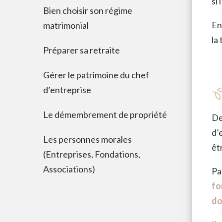
si
Bien choisir son régime
En
matrimonial
la
Préparer sa retraite
Gérer le patrimoine du chef
d’entreprise
Le démembrement de propriété
De
d’
Les personnes morales
êt
(Entreprises, Fondations,
Associations)
Pa
fo
do