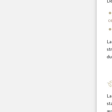
De
ce
La
st
du
La
st
au