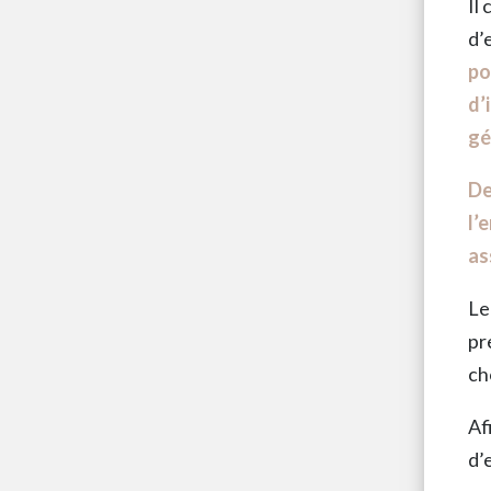
Il
d’
po
d’
gé
De
l’
as
Le
pr
ch
Af
d’