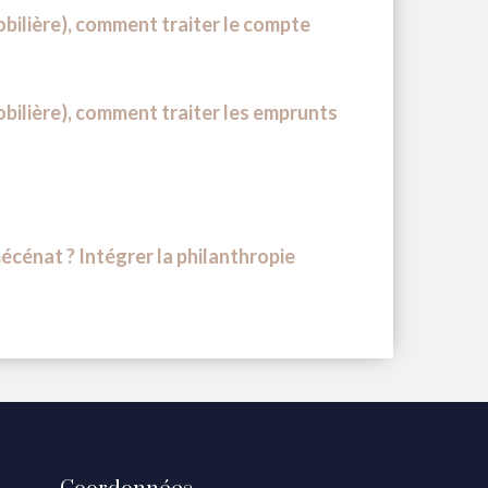
obilière), comment traiter le compte
obilière), comment traiter les emprunts
écénat ? Intégrer la philanthropie