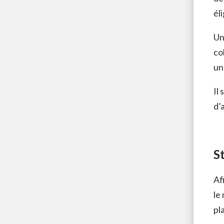
éli
Un
co
un
Il
d’
S
Af
le
pl