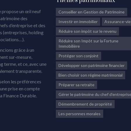
Thèmes patrimoniaux
 propose un œil neuf
Conseiller en Gestion de Patrimoine
patrimoine des
Investir en immobilier
Assurance-vie
chefs d’entreprise et des
Réduire son impôt sur le revenu
 (entreprises, holding
sociations…).
Réduire son Impôt sur la Fortune
Immobilière
ncions grâce à un
Protéger son conjoint
ment sur-mesure,
ng terme, et ce, avec une
Développer son patrimoine financier
alement transparente.
Bien choisir son régime matrimonial
elon les préférences
Préparer sa retraite
, une prise en compte
Gérer le patrimoine du chef d'entrepris
la Finance Durable.
Démembrement de propriété
Les personnes morales