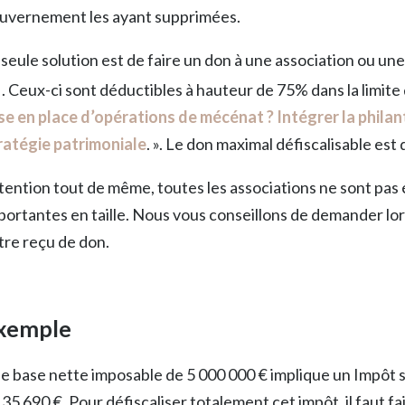
uvernement les ayant supprimées.
 seule solution est de faire un don à une association ou une
I. Ceux-ci sont déductibles à hauteur de 75% dans la limite
se en place d’opérations de mécénat ? Intégrer la phila
ratégie patrimoniale
. ». Le don maximal défiscalisable est
tention tout de même, toutes les associations ne sont pas él
portantes en taille. Nous vous conseillons de demander lor
tre reçu de don.
xemple
e base nette imposable de 5 000 000 € implique un Impôt 
 35 690 €. Pour défiscaliser totalement cet impôt, il faut f