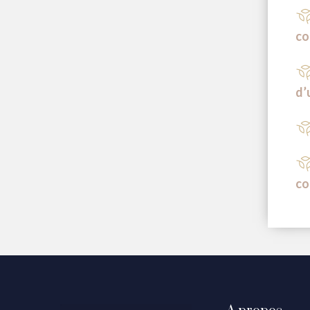
co
d’
co