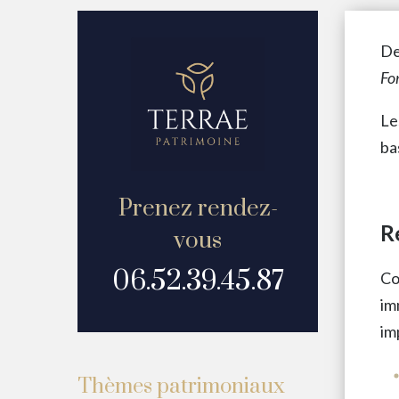
De
Fo
Le
ba
Prenez rendez-
R
vous
06.52.39.45.87
Co
im
im
Thèmes patrimoniaux